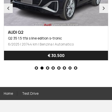
AUDI Q2
Q2 35 1.5 tfsi s line edition s-tronic
6/2025 | 20744 km | Benzina | Automatico
€ 30.500
Home
Test Drive