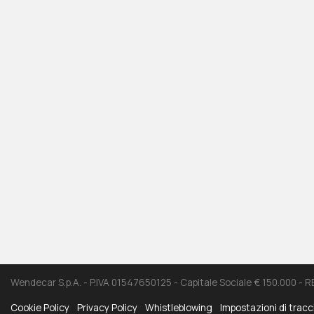
Wendecar S.p.A. - P.IVA 01547650125 - Capitale Sociale € 150.000 - 
Cookie Policy
Privacy Policy
Whistleblowing
Impostazioni di trac