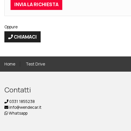
Oppure
CHIAMACI
Home
Test Drive
Contatti
0331 1855238
info@wendecar.it
Whatsapp