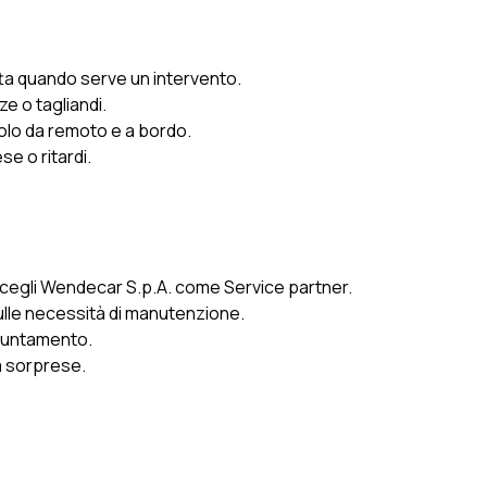
atta quando serve un intervento.
e o tagliandi.
colo da remoto e a bordo.
e o ritardi.
 e scegli Wendecar S.p.A. come Service partner.
sulle necessità di manutenzione.
appuntamento.
za sorprese.