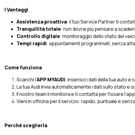
I Vantaggi
Assistenza proattiva
: il tuo Service Partner ti cont
Tranquillità totale
: non dovrai più pensare a scadenz
Controllo digitale
: monitoraggio dello stato del vei
Tempi rapidi
: appuntamenti programmati, senza attes
Come funziona
Scarichi l'
APP MYAUDI
, inserisci i dati della tua auto
La tua Audi invia automaticamente i dati sullo stato e 
Il nostro team li monitora e ti contatta per fissare l’
Vieni in officina per il servizio: rapido, puntuale e sen
Perché sceglierla