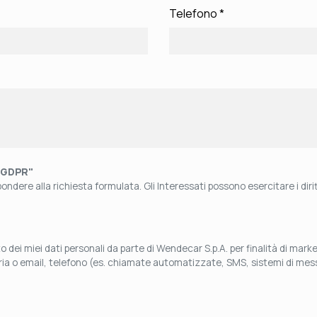
Telefono
*
"GDPR"
ndere alla richiesta formulata. Gli Interessati possono esercitare i diritti
 dei miei dati personali da parte di Wendecar S.p.A. per finalità di mar
aria o email, telefono (es. chiamate automatizzate, SMS, sistemi di mess