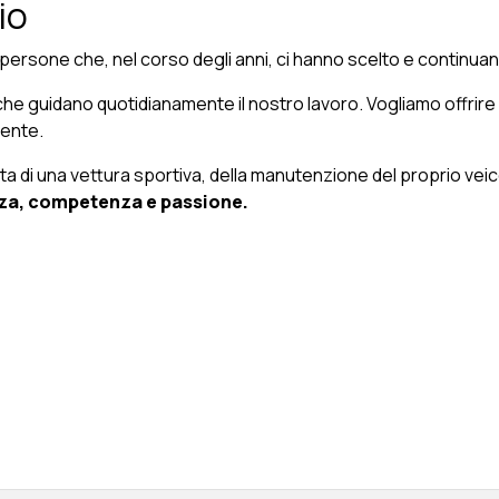
io
 persone che, nel corso degli anni, ci hanno scelto e continuano
che guidano quotidianamente il nostro lavoro. Vogliamo offrire
iente.
elta di una vettura sportiva, della manutenzione del proprio veic
nza, competenza e passione.