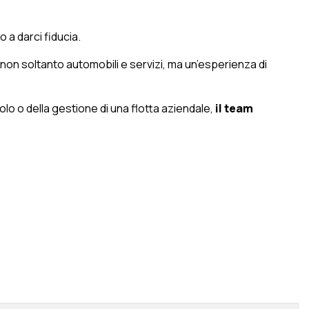
 a darci fiducia.
 non soltanto automobili e servizi, ma un’esperienza di
olo o della gestione di una flotta aziendale,
il team