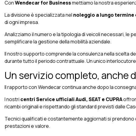
Con
Wendecar for Business
mettiamo la nostra esperienza a
La divisione è specializzata nel
noleggio a lungo termine e
di ogni impresa.
Analizziamo il numero e la tipologia di veicoli necessari, le p
semplificare la gestione della mobilità aziendale.
Il nostro supporto comprende la consulenza nella scelta dei v
durante tutto il periodo contrattuale. Un unico interlocutore
Un servizio completo, anche d
Il rapporto con Wendecar continua anche dopo la consegna 
I nostri
centri Service ufficiali Audi, SEAT e CUPRA
offron
ricambi originali e rispettando gli standard previsti dalle Ca
Tecnici qualificati e costantemente aggiornati si prendono c
prestazioni e valore.