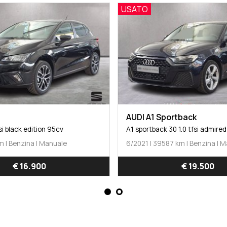
USATO
AUDI A1 Sportback
si black edition 95cv
A1 sportback 30 1.0 tfsi admired
m | Benzina | Manuale
6/2021 | 39587 km | Benzina | 
€ 16.900
€ 19.500