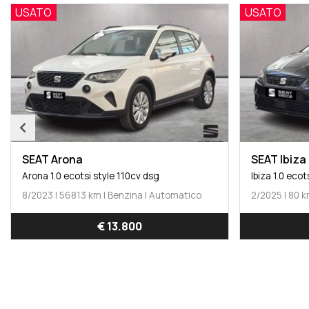
USATO
USATO
SEAT Arona
SEAT Ibiza
Arona 1.0 ecotsi style 110cv dsg
Ibiza 1.0 ecot
8/2023 | 56813 km | Benzina | Automatico
2/2025 | 80 k
€ 13.800