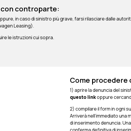
 con controparte:
, in caso di sinistro più grave, farsi rilasciare dalle autorità
swagen Leasing).
ire le istruzioni cui sopra.
Come procedere co
1) aprire la denuncia del sin
questo link
oppure cercando
2) compilare il form in ogni
Arriverà nell’immediato una ma
di inserimento denuncia. Una
conferma definitiva di inser