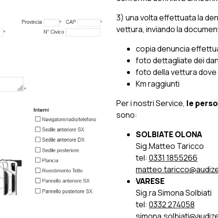
3) una volta effettuata la de
vettura, inviando la docume
copia denuncia effettu
foto dettagliate dei dan
foto della vettura dove 
Km raggiunti
Per i nostri Service,
le perso
sono:
SOLBIATE OLONA
Sig.Matteo Taricco
tel:
0331 1855266
matteo.taricco@audize
VARESE
Sig.ra Simona Solbiati
tel:
0332 274058
simona.solbiati@audiz