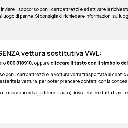
iare il soccorso con il carroattrezzi e ad attivare la richiesta
al luogo di panne. Si consiglia di richiedere informazioni sul luo
SENZA vettura sostitutiva VWL:
ero
800 018910,
oppure
cliccare il tasto con il simbolo de
o con il carroattrezzi e la vettura verrà trasportata al centro 
 trasferita la vettura, per poter prendere contatti con la conce
o a un massimo di 5 gg di fermo auto) dovrà essere fatta tramit