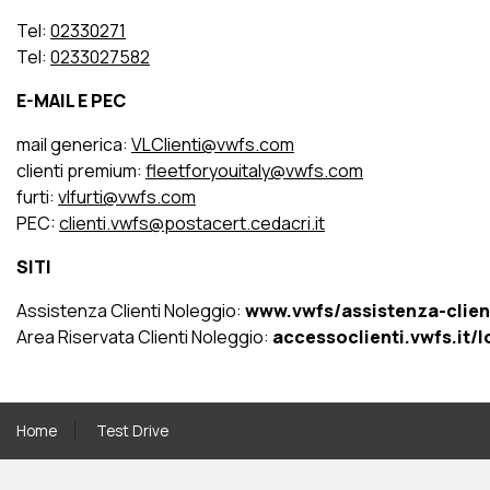
Tel:
02330271
Tel:
0233027582
E-MAIL E PEC
mail generica:
VLClienti@vwfs.com
clienti premium:
fleetforyouitaly@vwfs.com
furti:
vlfurti@vwfs.com
PEC:
clienti.vwfs@postacert.cedacri.it
SITI
Assistenza Clienti Noleggio:
www.vwfs/assistenza-clien
Area Riservata Clienti Noleggio:
accessoclienti.vwfs.it/l
Home
Test Drive