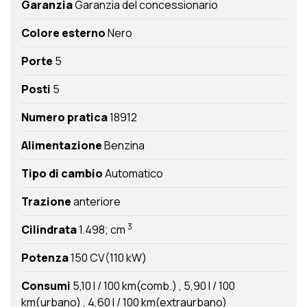
Garanzia
Garanzia del concessionario
Colore esterno
Nero
Porte
5
Posti
5
Numero pratica
18912
Alimentazione
Benzina
Tipo di cambio
Automatico
Trazione
anteriore
3
Cilindrata
1.498; cm
Potenza
150 CV(110 kW)
Consumi
5,10 l / 100 km(comb.)
5,90 l / 100
km(urbano)
4,60 l / 100 km(extraurbano)