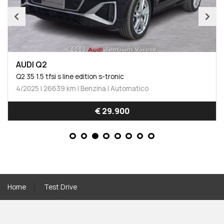
AUDI Q2
Q2 35 1.5 tfsi s line edition s-tronic
4/2025 | 26639 km | Benzina | Automatico
€ 29.900
Home
Test Drive