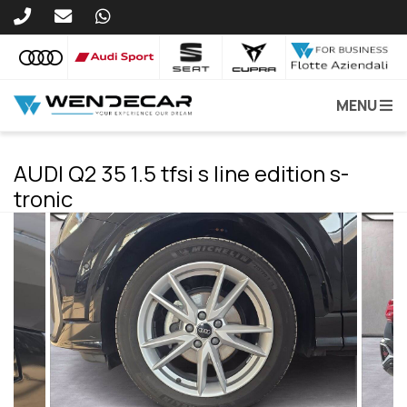
MENU
AUDI Q2 35 1.5 tfsi s line edition s-
tronic