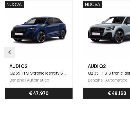
NUOVA
NUOVA
AUDI Q2
AUDI Q2
Q2 35 TFSI S tronic Identity Black
Benzina | Automatico
Benzina | Automatico
€ 47.970
€ 48.160