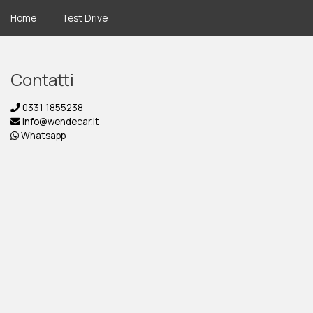
Home
Test Drive
Contatti
0331 1855238
info@wendecar.it
Whatsapp