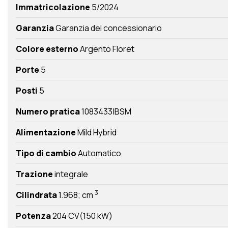
Immatricolazione
5/2024
Garanzia
Garanzia del concessionario
Colore esterno
Argento Floret
Porte
5
Posti
5
Numero pratica
1083433|BSM
Alimentazione
Mild Hybrid
Tipo di cambio
Automatico
Trazione
integrale
3
Cilindrata
1.968; cm
Potenza
204 CV(150 kW)