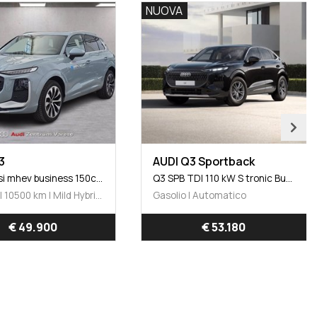
NUOVA
3
AUDI Q3 Sportback
Q3 1.5 tfsi mhev business 150cv s-tronic
Q3 SPB TDI 110 kW S tronic Business Advanced
10/2025 | 10500 km | Mild Hybrid | Automatico
Gasolio | Automatico
€ 49.900
€ 53.180