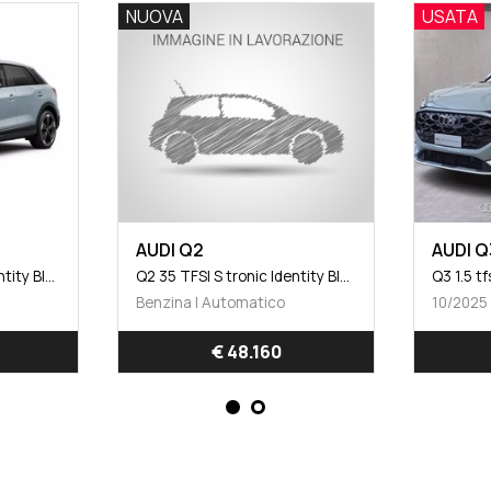
NUOVA
USATA
AUDI Q2
AUDI Q
Q2 35 TFSI S tronic Identity Black
Q2 35 TFSI S tronic Identity Black
Benzina | Automatico
€ 48.160