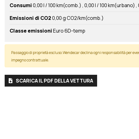
Consumi
0,00 l / 100 km(comb.)
0,00 l / 100 km(urbano)
Emissioni di CO2
0,00 g CO2/km(comb.)
Classe emissioni
Euro 6D-temp
Passaggio di proprietà escluso.Wendecar declina ogni responsabilità per ev
impegno contrattuale.
SCARICA IL PDF DELLA VETTURA