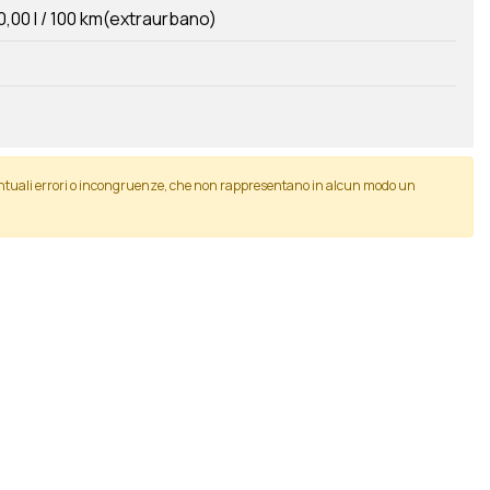
0,00 l / 100 km(extraurbano)
entuali errori o incongruenze, che non rappresentano in alcun modo un