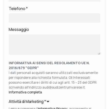
Telefono
*
Messaggio
INFORMATIVA AI SENSI DEL REGOLAMENTO UE N.
2016/679 "GDPR"
I dati personali acquisiti saranno utilizzati esclusivamente
per rispondere alla richiesta formulata. Gli Interessati
possono esercitare i diritti di cui agli artt. 15 - 23 del GDPR
scrivendo all'indirizzo audi@audizentrumvarese.it.
Informativa completa
.
Attività di Marketing
*
Letta e compresa l’
Informativa Privacy
, acconsento al