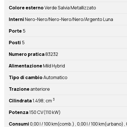
Colore esterno
Verde Salvia Metallizzato
Interni
Nero-Nero/Nero-Nero/Nero/Argento Luna
Porte
5
Posti
5
Numero pratica
83232
Alimentazione
Mild Hybrid
Tipo di cambio
Automatico
Trazione
anteriore
3
Cilindrata
1.498; cm
Potenza
150 CV(110 kW)
Consumi
0,00 l / 100 km(comb.)
0,00 l / 100 km(urbano)