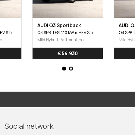
AUDI Q3 Sportback
AUDI Q
Q3 SPB TFSI 110 kW mHEV S tronic Business Advanced
Q3 SPB TFSI 110 kW mHEV S tronic Business Advanced
co
Mild Hybrid | Automatico
Mild Hyb
€ 54.930
Social network