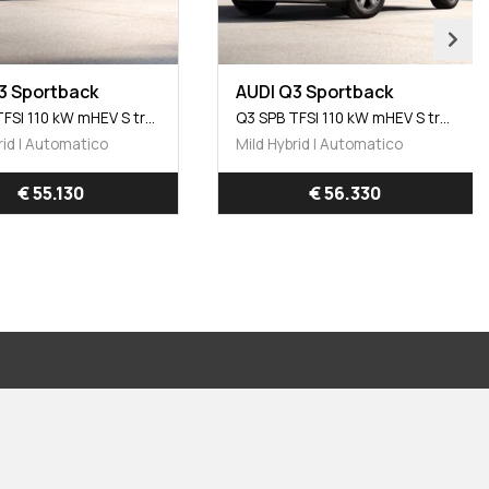
3 Sportback
AUDI Q3 Sportback
Q3 SPB TFSI 110 kW mHEV S tronic Business Advanced
Q3 SPB TFSI 110 kW mHEV S tronic S Line edition
rid | Automatico
Mild Hybrid | Automatico
€ 55.130
€ 56.330