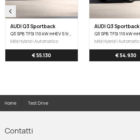
AUDI Q3 Sportback
AUDI Q3 Sportback
Q3 SPB TFSI 110 kW mHEV S tronic Business Advanced
Mild Hybrid | Automatico
Mild Hybrid | Automati
€ 55.130
€ 54.930
Home
Test Drive
Contatti