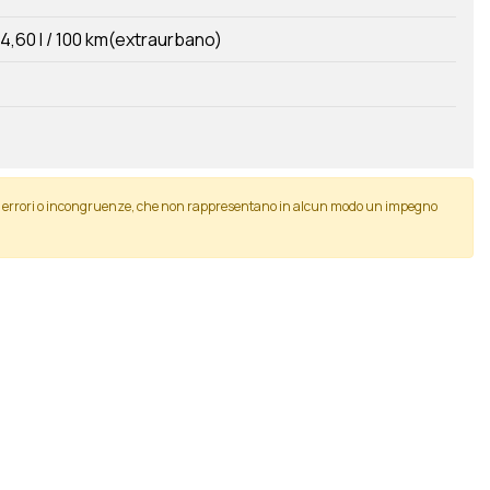
4,60 l / 100 km(extraurbano)
li errori o incongruenze, che non rappresentano in alcun modo un impegno