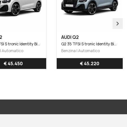
AUDI Q2
AUDI Q2
Q2 35 TFSI S tronic Identity Black
Benzina | Automatico
Benzina | Automatico
€ 45.220
€ 45.220