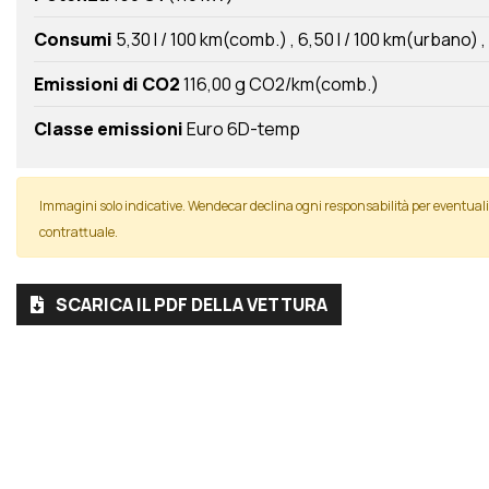
Consumi
5,30 l / 100 km(comb.)
6,50 l / 100 km(urbano)
Emissioni di CO2
116,00 g CO2/km(comb.)
Classe emissioni
Euro 6D-temp
Immagini solo indicative. Wendecar declina ogni responsabilità per eventua
contrattuale.
SCARICA IL PDF DELLA VETTURA