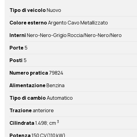
Tipo di veicolo
Nuovo
Colore esterno
Argento Cavo Metallizzato
Interni
Nero-Nero-Grigio Roccia/Nero-Nero/Nero
Porte
5
Posti
5
Numero pratica
79824
Alimentazione
Benzina
Tipo di cambio
Automatico
Trazione
anteriore
3
Cilindrata
1.498; cm
Potenza
150 CV(110 kW)