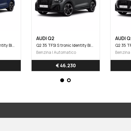
2
AUDI Q2
Q2 35 TFSI S tronic Identity Black
Q2 35 TFSI S tronic Identity Black
| Automatico
Benzina | Automatico
€ 46.230
€ 45.450