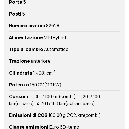
Porte
5
Posti
5
Numero pratica
82628
Alimentazione
Mild Hybrid
Tipo di cambio
Automatico
Trazione
anteriore
3
Cilindrata
1.498; cm
Potenza
150 CV(110 kW)
Consumi
5,00 l / 100 km(comb.)
6,20 l / 100
km(urbano)
4,30 l / 100 km(extraurbano)
Emissioni di CO2
109,00 g CO2/km(comb.)
Classe emissioni
Euro 6D-temp