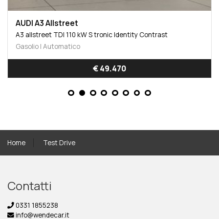
AUDI A3 Allstreet
A3 allstreet TDI 110 kW S tronic Identity Contrast
Gasolio | Automatico
€ 49.470
Home
Test Drive
Contatti
0331 1855238
info@wendecar.it