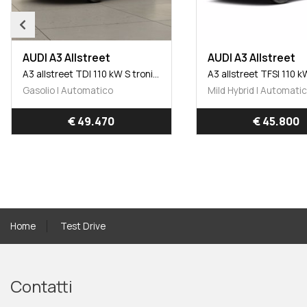
AUDI A3 Allstreet
AUDI A3 Allstreet
A3 allstreet TFSI 110 kW S tronic Business Advanced
Mild Hybrid | Automatico
Mild Hybrid | Automati
€ 45.800
€ 45.800
Home
Test Drive
Contatti