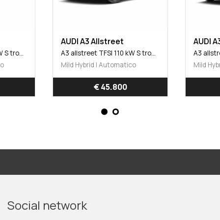
AUDI A3 Allstreet
AUDI A3
A3 allstreet TFSI 110 kW S tronic Business Advanced
A3 allstreet TFSI 110 kW S tronic Identity Contrast
co
Mild Hybrid | Automatico
Mild Hyb
€ 50.700
Social network