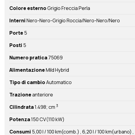
Colore esterno
Grigio Freccia Perla
Interni
Nero-Nero-Grigio Roccia/Nero-Nero/Nero
Porte
5
Posti
5
Numero pratica
75069
Alimentazione
Mild Hybrid
Tipo di cambio
Automatico
Trazione
anteriore
3
Cilindrata
1.498; cm
Potenza
150 CV(110 kW)
Consumi
5,00 l / 100 km(comb.)
6,20 l / 100 km(urbano)