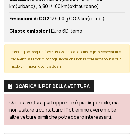
km(urbano)
4,80 l / 100 km(extraurbano)
Emissioni di CO2
139,00 g CO2/km(comb.)
Classe emissioni
Euro 6D-temp
Passaggio di proprietà escluso.Wendecar declina ogni responsabilità
per eventuali errori o incongruenze, che non rappresentano in alcun
modo un impegno contrattuale.
SCARICA IL PDF DELLA VETTURA
Questa vettura purtoppo non è più disponibile, ma
non esitare a contattarci! Potremmo avere molte
altre vetture simili che potrebbero interessarti.