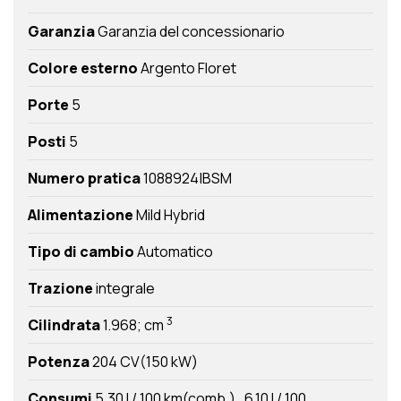
Garanzia
Garanzia del concessionario
Colore esterno
Argento Floret
Porte
5
Posti
5
Numero pratica
1088924|BSM
Alimentazione
Mild Hybrid
Tipo di cambio
Automatico
Trazione
integrale
3
Cilindrata
1.968; cm
Potenza
204 CV(150 kW)
Consumi
5,30 l / 100 km(comb.)
6,10 l / 100