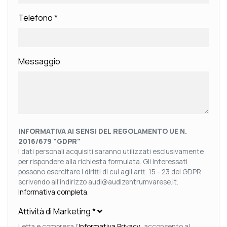
Telefono
*
Messaggio
INFORMATIVA AI SENSI DEL REGOLAMENTO UE N.
2016/679 "GDPR"
I dati personali acquisiti saranno utilizzati esclusivamente
per rispondere alla richiesta formulata. Gli Interessati
possono esercitare i diritti di cui agli artt. 15 - 23 del GDPR
scrivendo all'indirizzo audi@audizentrumvarese.it.
Informativa completa
.
Attività di Marketing
*
Letta e compresa l’
Informativa Privacy
, acconsento al