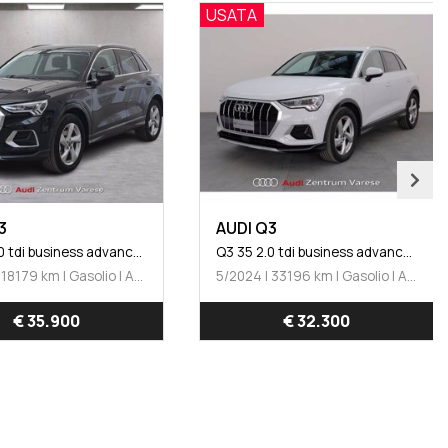
USATA
3
AUDI Q3
Q3 35 2.0 tdi business advanced s-tronic
Q3 35 2.0 tdi business advanced s-tronic
4/2025 | 18179 km | Gasolio | Automatico
5/2024 | 33196 km | Gasolio | Automatico
€ 35.900
€ 32.300