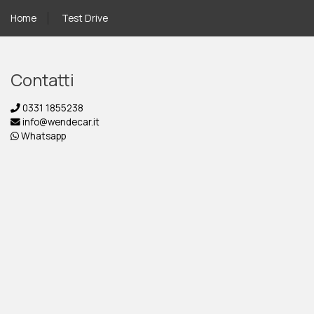
Home
Test Drive
Contatti
0331 1855238
info@wendecar.it
Whatsapp