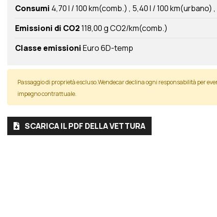
Consumi
4,70 l / 100 km(comb.)
5,40 l / 100 km(urbano)
Emissioni di CO2
118,00 g CO2/km(comb.)
Classe emissioni
Euro 6D-temp
Passaggio di proprietà escluso.Wendecar declina ogni responsabilità per ev
impegno contrattuale.
SCARICA IL PDF DELLA VETTURA