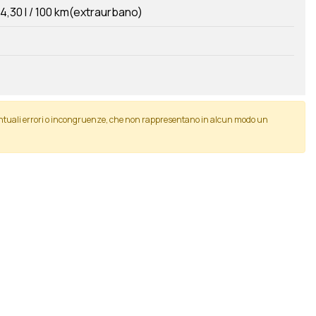
4,30 l / 100 km(extraurbano)
entuali errori o incongruenze, che non rappresentano in alcun modo un