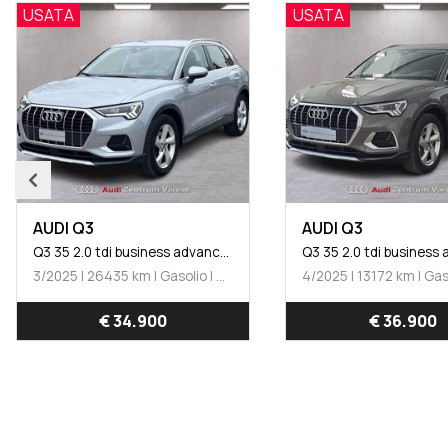
USATA
USATA
AUDI Q3
AUDI Q3
Q3 35 2.0 tdi business advanced s-tronic
3/2025 | 26435 km | Gasolio | Automatico
€ 34.900
€ 36.900