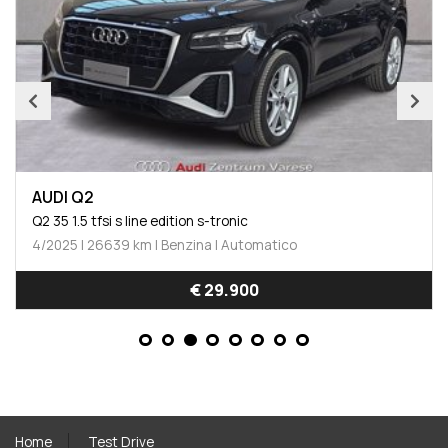
AUDI Q2
Q2 35 1.5 tfsi s line edition s-tronic
4/2025 | 26639 km | Benzina | Automatico
€ 29.900
Home
Test Drive