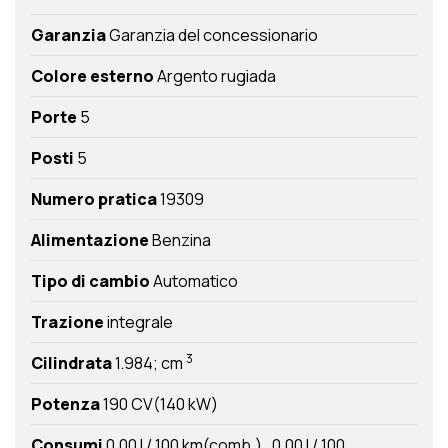
Garanzia
Garanzia del concessionario
Colore esterno
Argento rugiada
Porte
5
Posti
5
Numero pratica
19309
Alimentazione
Benzina
Tipo di cambio
Automatico
Trazione
integrale
3
Cilindrata
1.984; cm
Potenza
190 CV(140 kW)
Consumi
0,00 l / 100 km(comb.)
0,00 l / 100