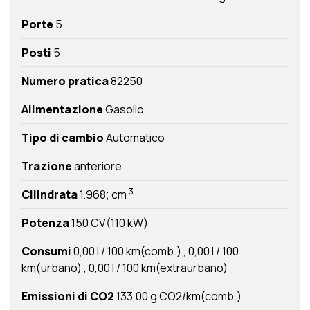
Porte
5
Posti
5
Numero pratica
82250
Alimentazione
Gasolio
Tipo di cambio
Automatico
Trazione
anteriore
3
Cilindrata
1.968; cm
Potenza
150 CV(110 kW)
Consumi
0,00 l / 100 km(comb.)
0,00 l / 100
km(urbano)
0,00 l / 100 km(extraurbano)
Emissioni di CO2
133,00 g CO2/km(comb.)