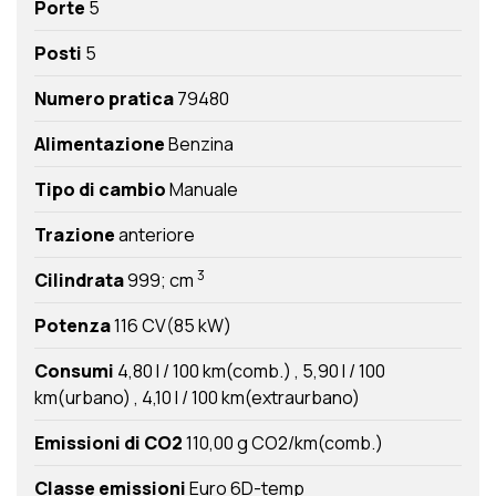
Porte
5
Posti
5
Numero pratica
79480
Alimentazione
Benzina
Tipo di cambio
Manuale
Trazione
anteriore
3
Cilindrata
999; cm
Potenza
116 CV(85 kW)
Consumi
4,80 l / 100 km(comb.)
5,90 l / 100
km(urbano)
4,10 l / 100 km(extraurbano)
Emissioni di CO2
110,00 g CO2/km(comb.)
Classe emissioni
Euro 6D-temp