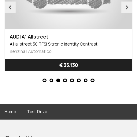
AUDI A1 Allstreet
A1 allstreet 30 TFSI S tronic Identity Contrast
Benzina | Automatico
€ 35.130
Home
Test Drive