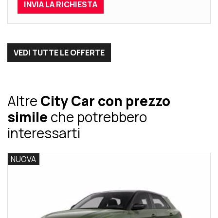
VEDI TUTTE LE OFFERTE
Altre
City Car con prezzo
simile
che potrebbero
interessarti
VA
NUOVA