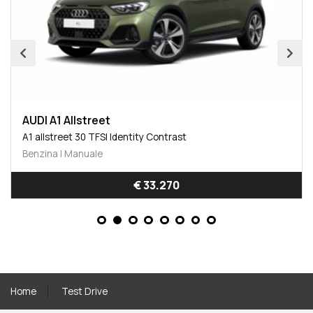
 A1 Allstreet
AUDI A1 
lstreet 30 TFSI Identity Contrast
A1 allstre
ina | Manuale
Benzina |
€ 33.270
Home
Test Drive