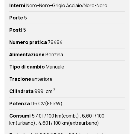
Interni
Nero-Nero-Grigio Acciaio/Nero-Nero
Porte
5
Posti
5
Numero pratica
79494
Alimentazione
Benzina
Tipo di cambio
Manuale
Trazione
anteriore
3
Cilindrata
999; cm
Potenza
116 CV(85 kW)
Consumi
5,40 l / 100 km(comb.)
6,60 l / 100
km(urbano)
4,60 l / 100 km(extraurbano)