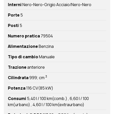
Interni
Nero-Nero-Grigio Acciaio/Nero-Nero
Porte
5
Posti
5
Numero pratica
79504
Alimentazione
Benzina
Tipo di cambio
Manuale
Trazione
anteriore
3
Cilindrata
999; cm
Potenza
116 CV(85 kW)
Consumi
5,40 l / 100 km(comb.)
6,60 l / 100
km(urbano)
4,60 l / 100 km(extraurbano)