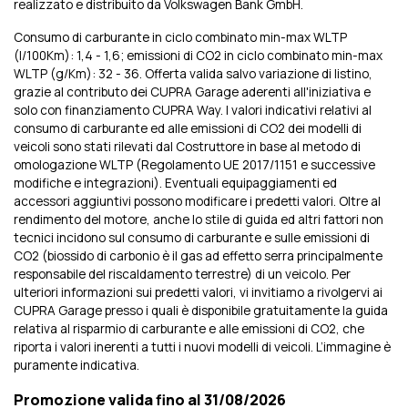
realizzato e distribuito da Volkswagen Bank GmbH.
Consumo di carburante in ciclo combinato min-max WLTP
(l/100Km): 1,4 - 1,6; emissioni di CO2 in ciclo combinato min-max
WLTP (g/Km): 32 - 36. Offerta valida salvo variazione di listino,
grazie al contributo dei CUPRA Garage aderenti all'iniziativa e
solo con finanziamento CUPRA Way. I valori indicativi relativi al
consumo di carburante ed alle emissioni di CO2 dei modelli di
veicoli sono stati rilevati dal Costruttore in base al metodo di
omologazione WLTP (Regolamento UE 2017/1151 e successive
modifiche e integrazioni). Eventuali equipaggiamenti ed
accessori aggiuntivi possono modificare i predetti valori. Oltre al
rendimento del motore, anche lo stile di guida ed altri fattori non
tecnici incidono sul consumo di carburante e sulle emissioni di
CO2 (biossido di carbonio è il gas ad effetto serra principalmente
responsabile del riscaldamento terrestre) di un veicolo. Per
ulteriori informazioni sui predetti valori, vi invitiamo a rivolgervi ai
CUPRA Garage presso i quali è disponibile gratuitamente la guida
relativa al risparmio di carburante e alle emissioni di CO2, che
riporta i valori inerenti a tutti i nuovi modelli di veicoli. L’immagine è
puramente indicativa.
Promozione valida fino al 31/08/2026