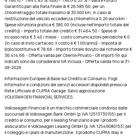
4.746,10 - TAN 5,45 % fisso - TAEG 6,35 % - Valore Futuro
Garantito pari alla Rata Finale di € 26.585,60, per un
chilometraggio totale massimo di 30.000 km; in caso di
restituzione del veicolo eccedenza chilometrica 0,20 euro/km -
Spese istruttoria pratica € 380,00 (incluse nell'importo totale del
credito) - Importo totale del credito € 31.464,50 - Spese di
incasso rata € 3,40 / mese - costo comunicazioni periodiche € 0
(in caso di invio cartaceo, il costo è € 1,00/anno) - Imposta di
bollo/sostitutiva € 78,66 - Importo totale dovuto dal richiedente €
36.414,66 - Offerta valida per Cliente Privato - Gli importi fin qui
indicati sono da considerarsi IVA inclusa - Offerta valida fino al 31-
08-2026.
Informazioni Europee di Base sul Credito al Consumo, Fogli
Informativi e condizioni dei servizi accessori disponibili presso la
Rete Ufficiale di CUPRA Garage. Salvo approvazione
VOLKSWAGEN FINANCIAL SERVICES.
Volkswagen Financial è un marchio commerciale condiviso dalle
succursali di Volkswagen Bank GmbH (p. IVA 12513730155) per il
credito al consumo, per il leasing finanziario e per i prodotti
assicurativi e Volkswagen Leasing GmbH (p. IVA 12549080153) per
il noleggio e i piani di manutenzione. Il prodotto CUPRA Way è