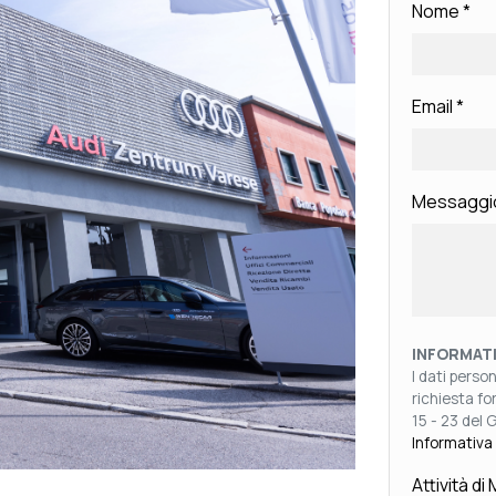
Nome
*
Email
*
Messaggi
INFORMATI
I dati perso
richiesta for
15 - 23 del 
Informativa
Attività d