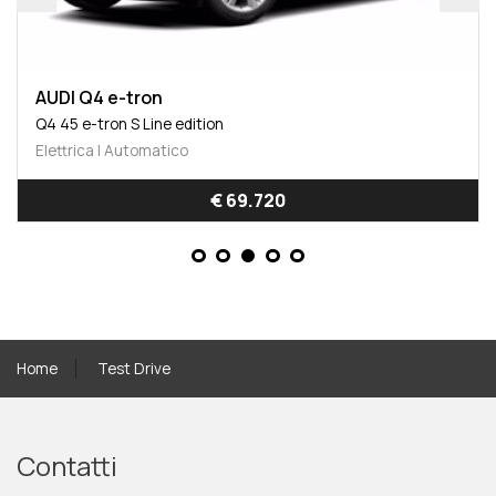
AUDI Q6 e-tron
Q6 e-tron s line edition quattro 387cv
9/2025 | 7000 km | Elettrica | Automatico
€ 68.500
Home
Test Drive
Contatti