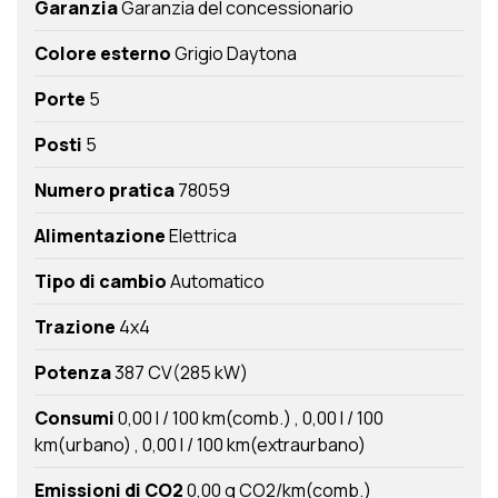
Garanzia
Garanzia del concessionario
Colore esterno
Grigio Daytona
Porte
5
Posti
5
Numero pratica
78059
Alimentazione
Elettrica
Tipo di cambio
Automatico
Trazione
4x4
Potenza
387 CV(285 kW)
Consumi
0,00 l / 100 km(comb.)
0,00 l / 100
km(urbano)
0,00 l / 100 km(extraurbano)
Emissioni di CO2
0,00 g CO2/km(comb.)