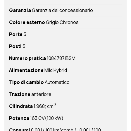
Garanzia
Garanzia del concessionario
Colore esterno
Grigio Chronos
Porte
5
Posti
5
Numero pratica
1084787|BSM
Alimentazione
Mild Hybrid
Tipo di cambio
Automatico
Trazione
anteriore
3
Cilindrata
1.968; cm
Potenza
163 CV(120 kW)
Consumi
0,00 l / 100 km(comb.)
0,00 l / 100