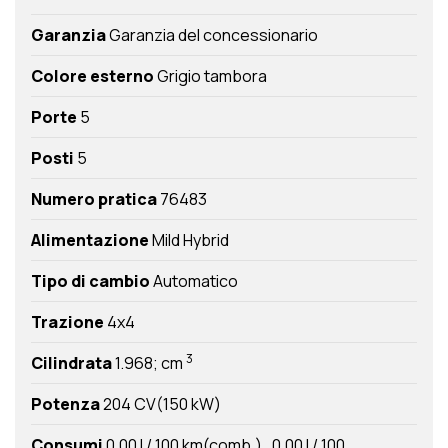
Garanzia
Garanzia del concessionario
Colore esterno
Grigio tambora
Porte
5
Posti
5
Numero pratica
76483
Alimentazione
Mild Hybrid
Tipo di cambio
Automatico
Trazione
4x4
3
Cilindrata
1.968; cm
Potenza
204 CV(150 kW)
Consumi
0,00 l / 100 km(comb.)
0,00 l / 100