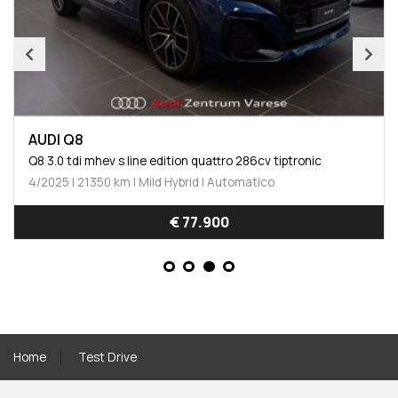
AUDI Q8
Q8 3.0 tdi mhev s line edition quattro 286cv tiptronic
4/2025 | 21350 km | Mild Hybrid | Automatico
€ 77.900
Home
Test Drive