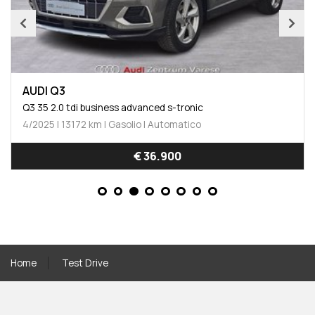
AUDI Q3
Q3 35 2.0 tdi business advanced s-tronic
4/2025 | 13172 km | Gasolio | Automatico
€ 36.900
Home
Test Drive