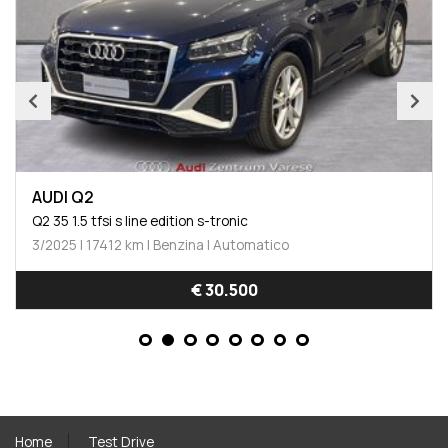
AUDI Q2
Q2 35 1.5 tfsi s line edition s-tronic
3/2025 | 17412 km | Benzina | Automatico
€ 30.500
Home
Test Drive