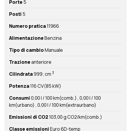
Porte
5
Posti
5
Numero pratica
11966
Alimentazione
Benzina
Tipo di cambio
Manuale
Trazione
anteriore
3
Cilindrata
999; cm
Potenza
116 CV(85 kW)
Consumi
0,00 l / 100 km(comb.)
0,00 l / 100
km(urbano)
0,00 l / 100 km(extraurbano)
Emissioni di CO2
103,00 g CO2/km(comb.)
Classe emissioni
Euro 6D-temp