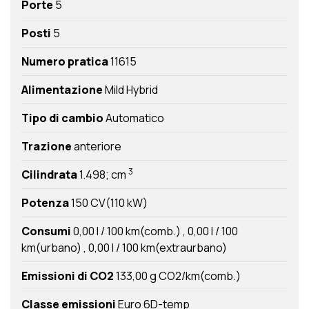
Porte
5
Posti
5
Numero pratica
11615
Alimentazione
Mild Hybrid
Tipo di cambio
Automatico
Trazione
anteriore
3
Cilindrata
1.498; cm
Potenza
150 CV(110 kW)
Consumi
0,00 l / 100 km(comb.)
0,00 l / 100
km(urbano)
0,00 l / 100 km(extraurbano)
Emissioni di CO2
133,00 g CO2/km(comb.)
Classe emissioni
Euro 6D-temp