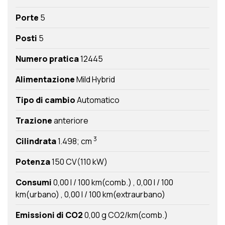
Porte
5
Posti
5
Numero pratica
12445
Alimentazione
Mild Hybrid
Tipo di cambio
Automatico
Trazione
anteriore
3
Cilindrata
1.498; cm
Potenza
150 CV(110 kW)
Consumi
0,00 l / 100 km(comb.)
0,00 l / 100
km(urbano)
0,00 l / 100 km(extraurbano)
Emissioni di CO2
0,00 g CO2/km(comb.)