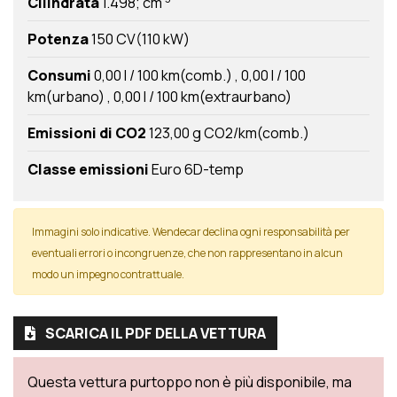
Cilindrata
1.498; cm
Potenza
150 CV(110 kW)
Consumi
0,00 l / 100 km(comb.)
0,00 l / 100
km(urbano)
0,00 l / 100 km(extraurbano)
Emissioni di CO2
123,00 g CO2/km(comb.)
Classe emissioni
Euro 6D-temp
Immagini solo indicative. Wendecar declina ogni responsabilità per
eventuali errori o incongruenze, che non rappresentano in alcun
modo un impegno contrattuale.
SCARICA IL PDF DELLA VETTURA
Questa vettura purtoppo non è più disponibile, ma