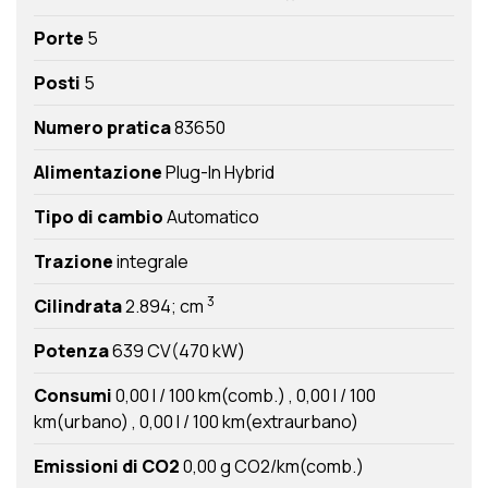
Porte
5
Posti
5
Numero pratica
83650
Alimentazione
Plug-In Hybrid
Tipo di cambio
Automatico
Trazione
integrale
3
Cilindrata
2.894; cm
Potenza
639 CV(470 kW)
Consumi
0,00 l / 100 km(comb.)
0,00 l / 100
km(urbano)
0,00 l / 100 km(extraurbano)
Emissioni di CO2
0,00 g CO2/km(comb.)