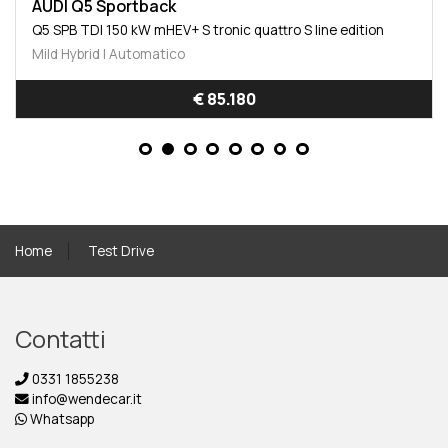
AUDI Q5 Sportback
Q5 SPB TDI 150 kW mHEV+ S tronic quattro S line edition
Mild Hybrid | Automatico
€ 86.280
Home
Test Drive
Contatti
0331 1855238
info@wendecar.it
Whatsapp