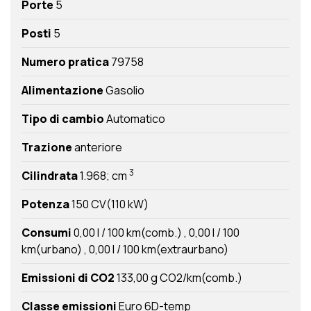
Porte
5
Posti
5
Numero pratica
79758
Alimentazione
Gasolio
Tipo di cambio
Automatico
Trazione
anteriore
3
Cilindrata
1.968; cm
Potenza
150 CV(110 kW)
Consumi
0,00 l / 100 km(comb.)
0,00 l / 100
km(urbano)
0,00 l / 100 km(extraurbano)
Emissioni di CO2
133,00 g CO2/km(comb.)
Classe emissioni
Euro 6D-temp