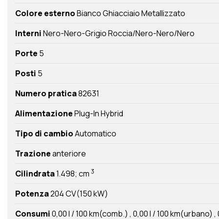
Colore esterno
Bianco Ghiacciaio Metallizzato
Interni
Nero-Nero-Grigio Roccia/Nero-Nero/Nero
Porte
5
Posti
5
Numero pratica
82631
Alimentazione
Plug-In Hybrid
Tipo di cambio
Automatico
Trazione
anteriore
3
Cilindrata
1.498; cm
Potenza
204 CV(150 kW)
Consumi
0,00 l / 100 km(comb.)
0,00 l / 100 km(urbano)