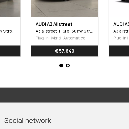
AUDI A3 Allstreet
AUDI A3
A3 allstreet TFSI 150 kW S tronic Identity Contrast
A3 allstreet TFSI e 150 kW S tronic Identity Contrast
Plug-In Hybrid | Automatico
Plug-In 
€ 57.640
Social network