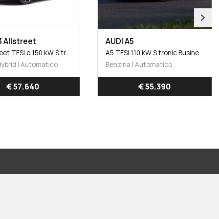
 Allstreet
AUDI A5
A3 allstreet TFSI e 150 kW S tronic Identity Contrast
A5 TFSI 110 kW S tronic Business
Hybrid | Automatico
Benzina | Automatico
€ 57.640
€ 55.390