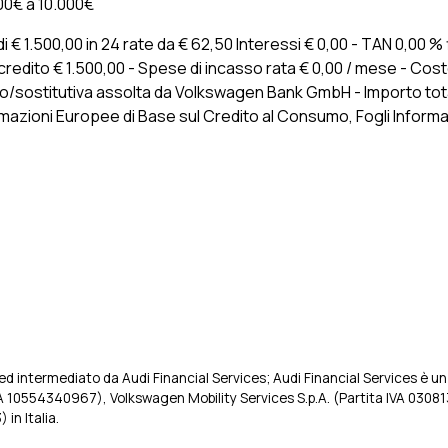
00€ a 10.000€
€ 1.500,00 in 24 rate da € 62,50 Interessi € 0,00 - TAN 0,00 % 
l credito € 1.500,00 - Spese di incasso rata € 0,00 / mese - Cos
lo/sostitutiva assolta da Volkswagen Bank GmbH - Importo totale
ormazioni Europee di Base sul Credito al Consumo, Fogli Informa
 intermediato da Audi Financial Services; Audi Financial Services è un 
IVA 10554340967), Volkswagen Mobility Services S.p.A. (Partita IVA 0308
n Italia.