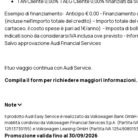
TAN Cliente 0,00% TAEG Cliente 0,00% finanziati da 5
Esempio di finanziamento: Anticipo € 0,00 - Finanziamento di 
(incluse nell'importo totale del credito) – Importo totale de
cartaceo, il costo spese è pari ad 1€/anno) - Imposta di bol
indicati sono da considerarsi IVA inclusa ove previsto - Inf
Salvo approvazione Audi Financial Services
Il tuo viaggio continua con Audi Service.
Compila il form per richiedere maggiori informazioni.
Note
Il prodotto Audi Easy Service è realizzato da Volkswagen Bank GmbH ed
mobilità condiviso da Volkswagen Financial Services S.p.A. (Partita 
12513730155) e Volkswagen Leasing GmbH (Partita IVA 12549080153) i
Promozione valida fino al 30/09/2026