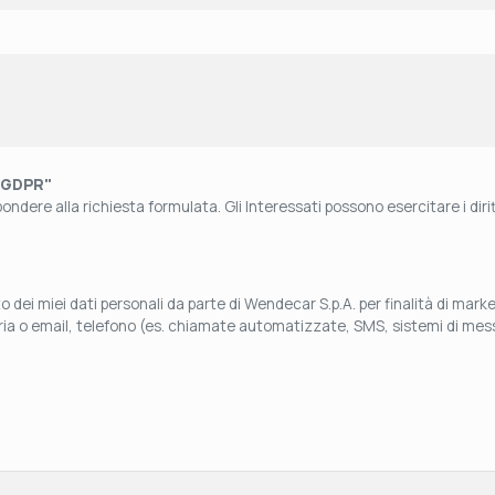
"GDPR"
ndere alla richiesta formulata. Gli Interessati possono esercitare i diritti
 dei miei dati personali da parte di Wendecar S.p.A. per finalità di mar
aria o email, telefono (es. chiamate automatizzate, SMS, sistemi di mess