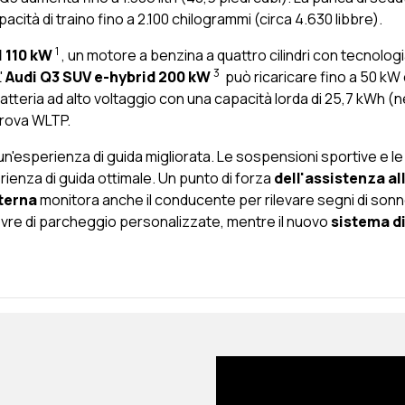
acità di traino fino a 2.100 chilogrammi (circa 4.630 libbre).
1
I 110 kW
, un motore a benzina a quattro cilindri con
tecnologi
3
'
Audi
Q3 SUV e-hybrid 200 kW
può ricaricare fino a 50 kW 
 batteria ad alto voltaggio con una capacità lorda di 25,7 kWh
 prova WLTP.
un'esperienza di guida migliorata. Le sospensioni sportive e l
ienza di guida ottimale. Un punto di forza
dell'assistenza al
terna
monitora anche il conducente per rilevare segni di so
novre di parcheggio personalizzate, mentre il nuovo
sistema di