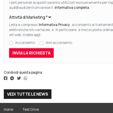
I dati personali acquisiti saranno utilizzati esclusivamente per rispo
audi@audizentrumvarese.it.
Informativa completa
.
Attività di Marketing
*
Letta e compresa l’
Informativa Privacy
, acconsento al trattamento
elettroniche e/o cartacee, e, in particolare, a mezzo posta ordin
siti web, mobile app).
Acconsento
Non acconsento
Condividi questa pagina
VEDI TUTTE LE NEWS
Home
Test Drive