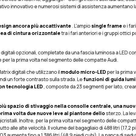
ivo innovativo e numerosi sistemi di assistenza aumentano la
esign ancora più
accattivante
. L'ampio
single frame
e i fa
nea di cintura orizzontale
tra i fari anteriori e i gruppi ottic
igitali opzionali, completate da una fascia luminosa a LED conti
e per la prima volta nel segmento delle compatte Audi.
rix digitali che utilizzano il
modulo micro-LED
per la prima v
indi un forte contrasto sulla strada. Le
funzioni di guida lum
 con tecnologia LED
, composte da 23 segmenti per lato, creano
e più spazio di stivaggio nella consolle centrale, una nu
a prima volta due nuove leve al piantone
dello
sterzo. La lev
icristalli. Inoltre, per la prima volta nel segmento delle compatt
utto alle alte velocità. Il volume del bagagliaio di 488 litri (17,2
 Q3 aumenta fino a 1.386 litri (48,9 piedi cubi). La panca di s