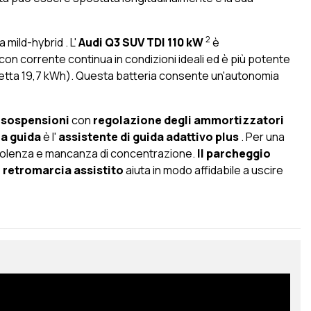
2
a mild-hybrid
. L'
Audi Q3 SUV TDI 110 kW
è
con corrente continua in condizioni ideali ed è più potente
 (netta 19,7 kWh). Questa batteria consente un'autonomia
e
sospensioni
con
regolazione degli ammortizzatori
la guida
è l'
assistente di guida adattivo plus
. Per una
nnolenza e mancanza di concentrazione.
Il parcheggio
 retromarcia assistito
aiuta in modo affidabile a uscire