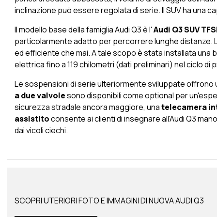
inclinazione può essere regolata di serie. Il SUV ha una cap
Il modello base della famiglia Audi Q3 è l'
Audi Q3 SUV TFS
particolarmente adatto per percorrere lunghe distanze. L
ed efficiente che mai. A tale scopo è stata installata una
elettrica fino a 119 chilometri (dati preliminari) nel ciclo di
Le sospensioni di serie ulteriormente sviluppate offrono 
a due valvole
sono disponibili come optional per un'esper
sicurezza stradale ancora maggiore, una
telecamera in
assistito
consente ai clienti di insegnare all'Audi Q3 ma
dai vicoli ciechi.
SCOPRI UTERIORI FOTO E IMMAGINI DI NUOVA AUDI Q3