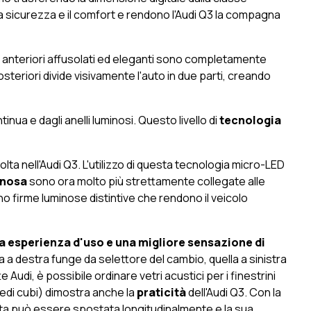
 sicurezza e il comfort e rendono l'Audi Q3 la compagna
ri anteriori affusolati ed eleganti sono completamente
i posteriori divide visivamente l'auto in due parti, creando
nua e dagli anelli luminosi. Questo livello di
tecnologia
olta nell'Audi Q3. L'utilizzo di questa tecnologia micro-LED
inosa
sono ora molto più strettamente collegate alle
 firme luminose distintive che rendono il veicolo
ova esperienza d'uso e una migliore sensazione di
a a destra funge da selettore del cambio, quella a sinistra
e Audi, è possibile ordinare vetri acustici per i finestrini
 piedi cubi) dimostra anche la
praticità
dell'Audi Q3. Con la
eduta può essere spostata longitudinalmente e la sua