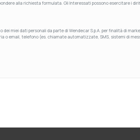
ndere alla richiesta formulata. Gli Interessati possono esercitare i diritti
 dei miei dati personali da parte di Wendecar S.p.A. per finalità di mar
aria o email, telefono (es. chiamate automatizzate, SMS, sistemi di mess