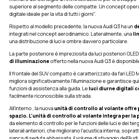
superiore al segmento delle compatte. Un concept operat
digitale ideale per la vita di tutti i giorni".
Rispetto al modello precedente, la nuova Audi Q3 ha un
d
integrati nel concept aerodinamico. Lateralmente, una
li
una distribuzione di luci e ombre davvero particolare.
La parte posteriore è impreziosita da luci posteriori OLED d
di illuminazione
offerto nella nuova Audi Q3 è disponibil
Il frontale del SUV compatto è caratterizzato da fari LED Mat
migliora significativamente l'illuminazione e garantisce qu
funzioni di assistenza alla guida. Le
luci diurne digitali
facilmente riconoscibile sulla strada.
All'interno , la nuova
unità di controllo al volante offr
spazio. L'unità di controllo al volante integra per l
da elemento di controllo per le funzioni delle luci e dei terg
laterali anteriori, che migliorano l'acustica interna, sopratt
panca di seduta abbassata, il volume di stivaggio dell'Audi