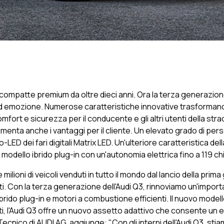
ompatte premium da oltre dieci anni. Ora la terza generazione 
emozione. Numerose caratteristiche innovative trasformano l
ort e sicurezza per il conducente e gli altri utenti della strad
umenta anche i vantaggi per il cliente. Un elevato grado di pers
o-LED dei fari digitali Matrix LED. Un'ulteriore caratteristica 
odello ibrido plug-in con un'autonomia elettrica fino a 119 chil
ilioni di veicoli venduti in tutto il mondo dal lancio della prima
. Con la terza generazione dell'Audi Q3, rinnoviamo un'important
do plug-in e motori a combustione efficienti. Il nuovo modello 
ti, l'Audi Q3 offre un nuovo assetto adattivo che consente un 
cnico di AUDI AG, aggiunge: "Con gli interni dell'Audi Q3, stia