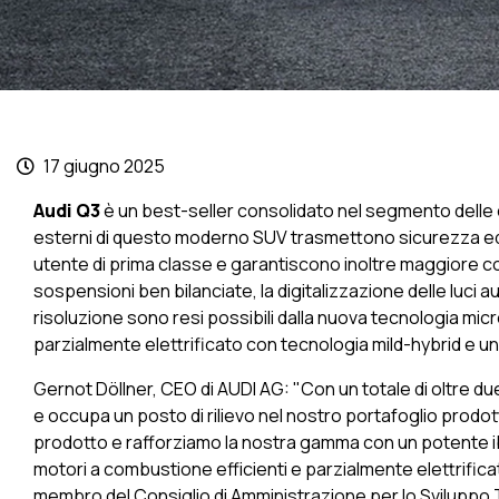
17 giugno 2025
Audi Q3
è un best-seller consolidato nel segmento delle c
esterni di questo moderno SUV trasmettono sicurezza ed 
utente di prima classe e garantiscono inoltre maggiore comf
sospensioni ben bilanciate, la digitalizzazione delle luci a
risoluzione sono resi possibili dalla nuova tecnologia micr
parzialmente elettrificato con tecnologia mild-hybrid e un m
Gernot Döllner, CEO di AUDI AG: "Con un totale di oltre due m
e occupa un posto di rilievo nel nostro portafoglio prodotti
prodotto e rafforziamo la nostra gamma con un potente ibri
motori a combustione efficienti e parzialmente elettrifica
membro del Consiglio di Amministrazione per lo Sviluppo Te