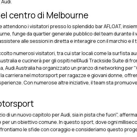
 Audi.
nel centro di Melbourne
he attendono i visitatori presso lo splendido bar AFLOAT, insie
ourne, funge da quartier generale pubblico del team durante il
istere alle sessioni in diretta e interagire con il marchio e il
colto numerosi visitatori, tra cui star locali come la surfista 
ustralia e cucinerà per gli ospiti nell'Audi Trackside Suite di fr
, Audi Australia ha organizzato un pranzo di networking per "G
e la carriera nel motorsport per ragazze e giovani donne, offre
sperienze. Con numerose altre iniziative, il team sta promuove
otorsport
nizio di un nuovo capitolo per Audi, sia in pista che fuori", aff
er un obiettivo comune. In questo sport, dove ogni millisecon
. Affrontiamo le sfide con coraggio e consideriamo questo pro