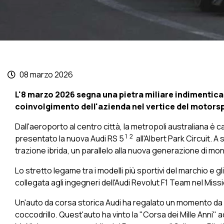
08 marzo 2026
L'8 marzo 2026 segna una pietra miliare indimenticabil
coinvolgimento dell'azienda nel vertice del motorspo
Dall'aeroporto al centro città, la metropoli australiana è c
1
2
presentato
la nuova Audi RS 5
all'Albert Park Circuit. 
trazione ibrida, un parallelo alla nuova generazione di mon
Lo stretto legame tra i modelli più sportivi del marchio e g
collegata agli ingegneri dell'Audi Revolut F1 Team nel Missi
Un'auto da corsa storica Audi ha regalato un momento da br
coccodrillo. Quest'auto ha vinto la "Corsa dei Mille Anni" ad