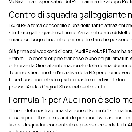
McNish, ora responsabile del Programma di Sviluppo Piloti
Centro di squadra galleggiante 
L'Audi R8 a tema coccodrillo è una delle tante attrazioni c
struttura galleggiante sul fiume Yarra, nel centro di Melb
rimane un luogo di incontro per ospiti e fan che possono ass
Già prima del weekend di gara, l'Audi Revolut F1 Team ha ac
Brahimi. Lo chef di origine francese è uno dei più amati in A
celebrare la Giornata internazionale della donna, domenica
Team sostiene inoltre l'iniziativa della FIA per promuover
team hanno incontrato i partecipanti e condiviso le loro e
presso l'Adidas Original Store nel centro città.
Formula 1: per Audi non è solo m
"L'inizio della nostra prima stagione di Formula 1 segna l'i
cosa si può ottenere quando le persone lavorano insieme p
lavoro di squadra, concentrato e preciso, ci rende forti
migliorare ogni giorno".