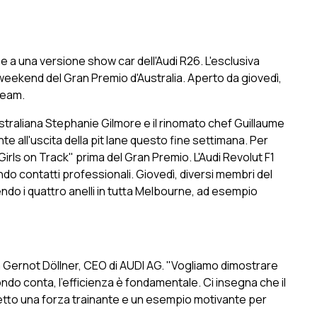
me a una versione show car dell'Audi R26. L'esclusiva
 weekend del Gran Premio d'Australia. Aperto da giovedì,
 team.
australiana Stephanie Gilmore e il rinomato chef Guillaume
onte all'uscita della pit lane questo fine settimana. Per
irls on Track" prima del Gran Premio. L'Audi Revolut F1
ndo contatti professionali. Giovedì, diversi membri del
ndo i quattro anelli in tutta Melbourne, ad esempio
erma Gernot Döllner, CEO di AUDI AG. "Vogliamo dimostrare
do conta, l'efficienza è fondamentale. Ci insegna che il
getto una forza trainante e un esempio motivante per