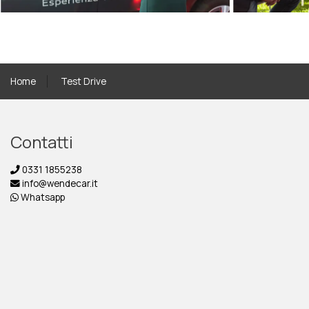
Home
Test Drive
Contatti
0331 1855238
info@wendecar.it
Whatsapp