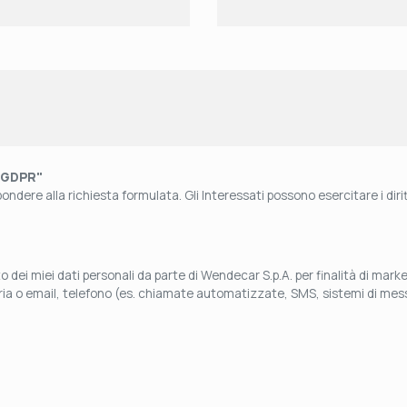
"GDPR"
ndere alla richiesta formulata. Gli Interessati possono esercitare i diritti
 dei miei dati personali da parte di Wendecar S.p.A. per finalità di mar
aria o email, telefono (es. chiamate automatizzate, SMS, sistemi di mess