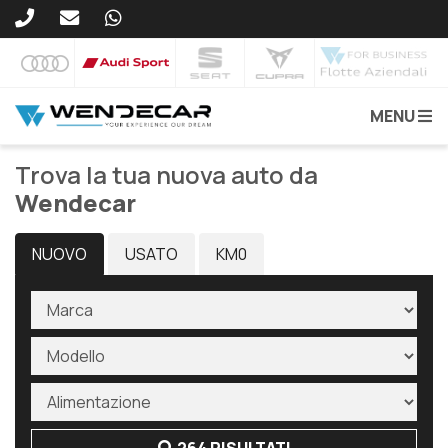
MENU
Trova la tua nuova auto da
Wendecar
NUOVO
USATO
KM0