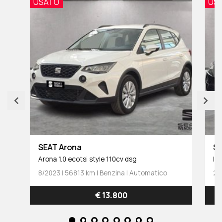
USATO
US
SEAT Arona
SE
Arona 1.0 ecotsi style 110cv dsg
Ibi
8/2023 | 56813 km | Benzina | Automatico
2/
€ 13.800