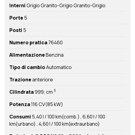
Interni
Grigio Granito-Grigio Granito-Grigio
Porte
5
Posti
5
Numero pratica
76460
Alimentazione
Benzina
Tipo di cambio
Automatico
Trazione
anteriore
3
Cilindrata
999; cm
Potenza
116 CV(85 kW)
Consumi
5,40 l / 100 km(comb.)
6,60 l / 100
km(urbano)
4,60 l / 100 km(extraurbano)