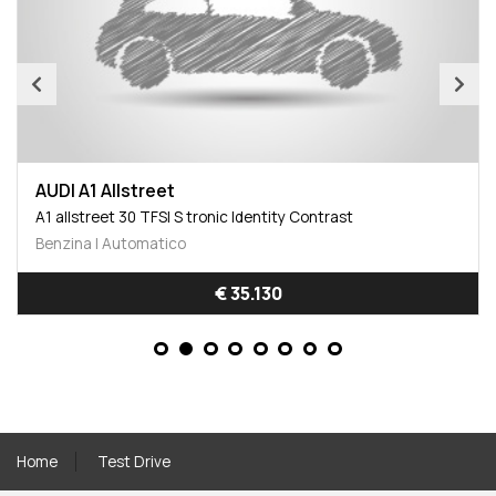
AUDI A1 Allstreet
A1 allstreet 30 TFSI S tronic Identity Contrast
Benzina | Automatico
€ 35.130
Home
Test Drive